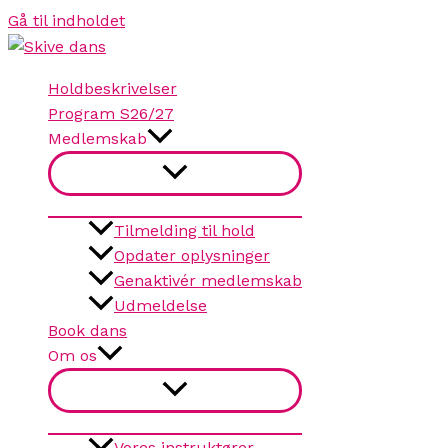
Gå til indholdet
Holdbeskrivelser
Program S26/27
Medlemskab
Tilmelding til hold
Opdater oplysninger
Genaktivér medlemskab
Udmeldelse
Book dans
Om os
Vores instruktører